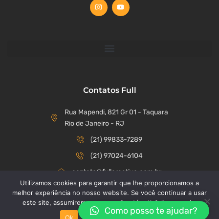
Contatos Full
Rua Mapendi, 821 Gr 01 - Taquara
Rio de Janeiro - RJ
(21) 99833-7289
(21) 97024-6104
contato@fullcreative.com.br
Utilizamos cookies para garantir que lhe proporcionamos a
melhor experiência no nosso website. Se você continuar a usar
este site, assumiremos que você está satisfeito com ele.
Como posso te ajudar?
Copyright © 2023 Agência Full Creative. Todos os direitos
Ok
Política de Privacidade